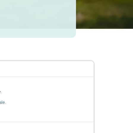
e.
le.