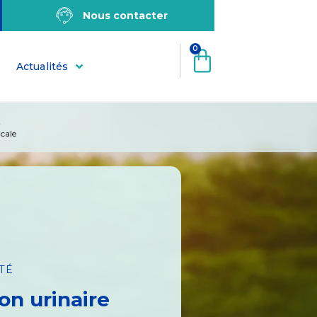
Nous contacter
0
Actualités
Q
cale
TÉ
ion urinaire