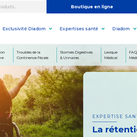
Boutique en ligne
Exclusivité Diadom
Expertises santé
Diadom
ion
Troubles de la
Stomies Digestives
Lexique
FA
ire
Continence Fécale
& Urinaires
Médical
Médi
EXPERTISE SAN
La rétent