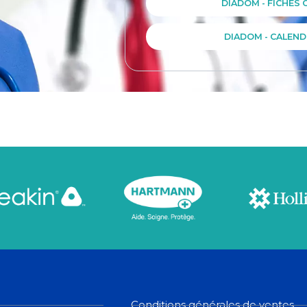
DIADOM - FICHES C
DIADOM - CALEND
Conditions générales de ventes