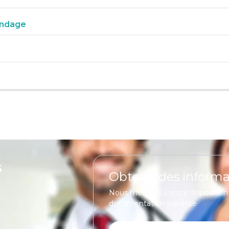
ondage
s
Obtenir des informa
Nous mettons à votre disposition
documentation suivante