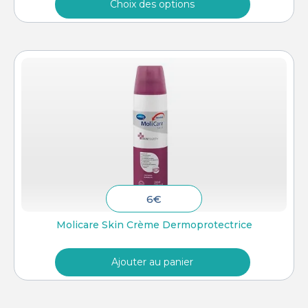
Choix des options
6
€
Molicare Skin Crème Dermoprotectrice
Ajouter au panier