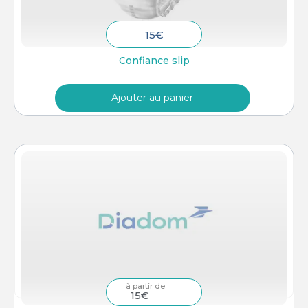
15
€
Confiance slip
Ajouter au panier
–
15
€