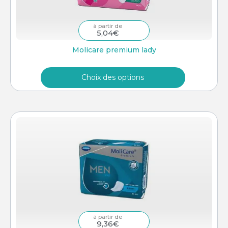
–
5,04
€
Molicare premium lady
Choix des options
–
9,36
€