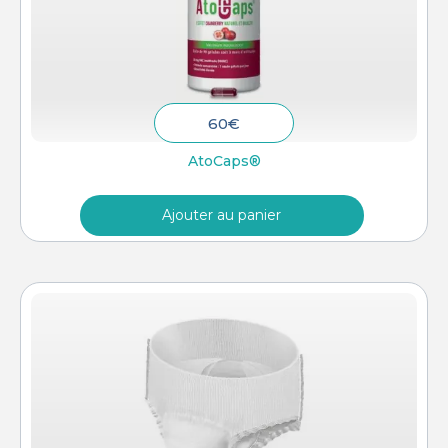
60
€
AtoCaps®
Ajouter au panier