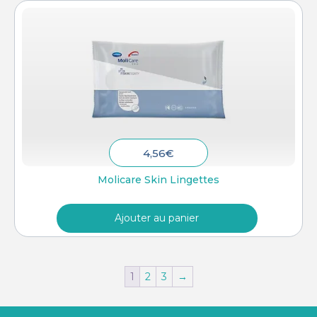
4,56
€
Molicare Skin Lingettes
Ajouter au panier
1
2
3
→