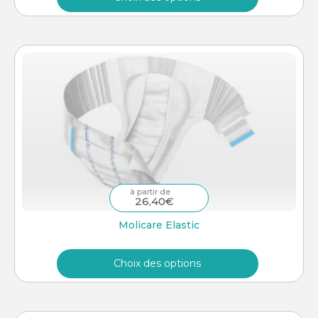
–
26,40
€
Molicare Elastic
Choix des options