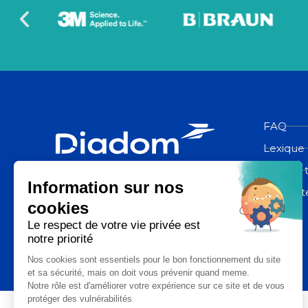
FAQ
Lexique
Espace 
Diadom, une filiale du groupe La
Poste
Contact