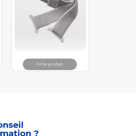
Fiche produit
onseil
rmation ?