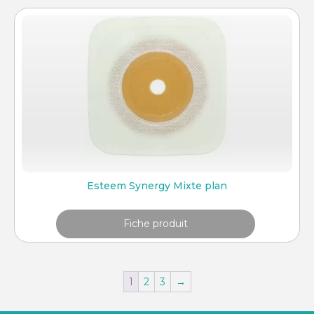
Esteem Synergy Mixte plan
Fiche produit
1
2
3
→