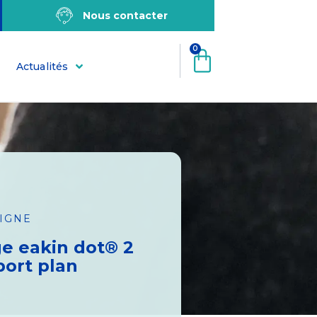
Nous contacter
0
Actualités
LIGNE
ge eakin dot® 2
port plan