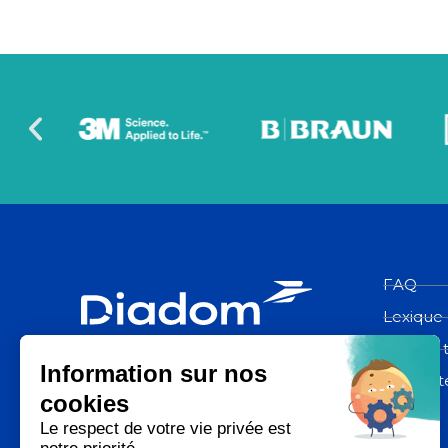
FAQ
Lexique
Espace 
Diadom, une filiale du groupe La
Poste
Contact