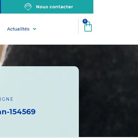
Nous contacter
0
Actualités
LIGNE
an-154569