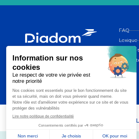
FAQ
Lexique
Espace 
Diadom, une filiale du groupe La
Poste
Contact
La Poste Santé & Autonomie,
un ensemble d’expertises du groupe L