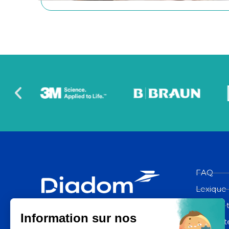
FAQ
Lexique
Espace 
Diadom, une filiale du groupe La
Poste
Contact