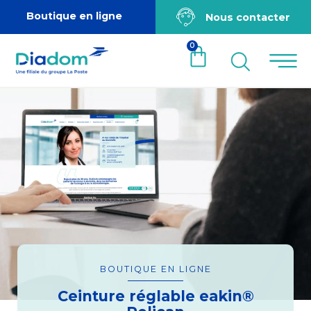
Boutique en ligne
Nous contacter
0
BOUTIQUE EN LIGNE
Ceinture réglable eakin®