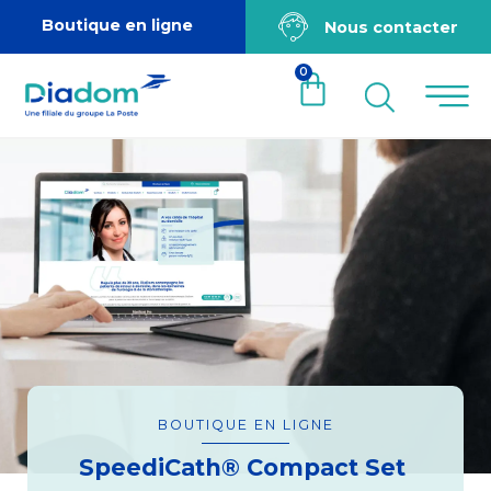
Boutique en ligne
Nous contacter
0
BOUTIQUE EN LIGNE
SpeediCath® Compact Set