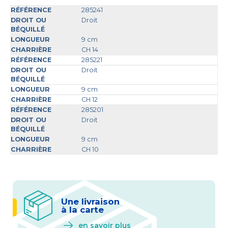
285241
Droit
9 cm
CH 14
285221
Droit
9 cm
CH 12
285201
Droit
9 cm
CH 10
Une livraison
à la carte
en savoir plus