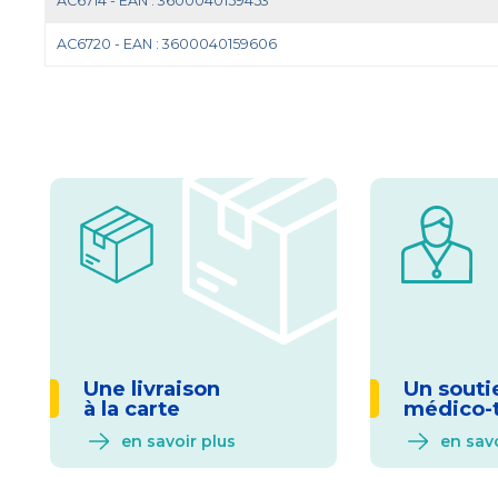
AC6714 - EAN : 3600040159453
AC6720 - EAN : 3600040159606
Une livraison
Un souti
à la carte
médico-
en savoir plus
en savo