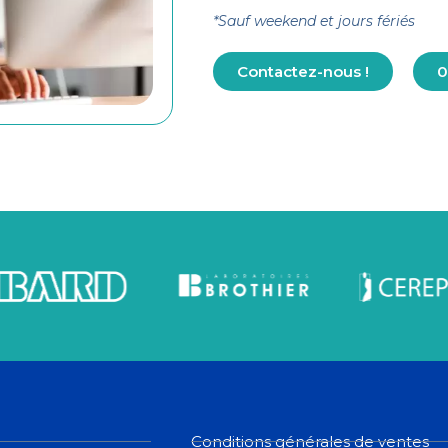
*Sauf weekend et jours fériés
Contactez-nous !
0
Conditions générales de ventes