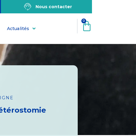
Nous contacter
0
Actualités
LIGNE
étérostomie