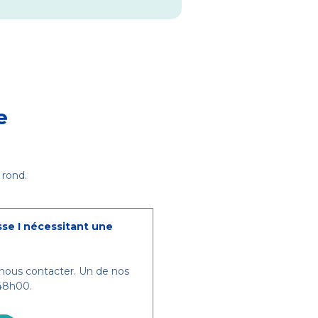
e
 rond.
sse I nécessitant une
 nous contacter. Un de nos
 48h00.