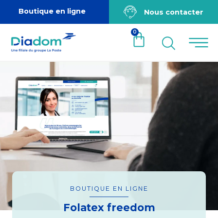
Boutique en ligne
Nous contacter
0
BOUTIQUE EN LIGNE
Folatex freedom