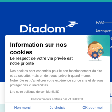
FAQ
Lexique
Espace 
Diadom, une filiale du groupe La
Poste
Contact
La Poste Santé & Autonomie,
un ensemble d’expertises du groupe L