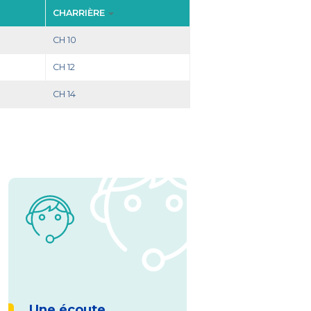
CHARRIÈRE
CH 10
CH 12
CH 14
Une écoute