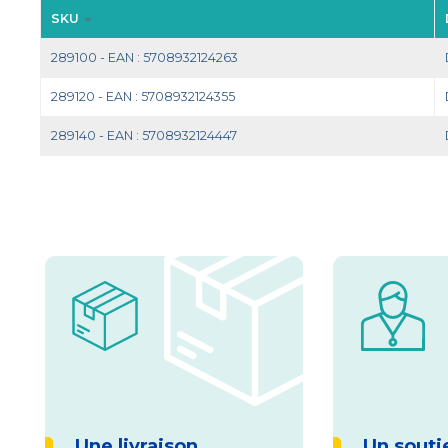
SKU
289100 - EAN : 5708932124263
289120 - EAN : 5708932124355
289140 - EAN : 5708932124447
Une livraison
Un souti