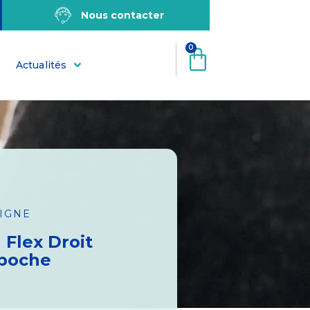
Nous contacter
0
Actualités
LIGNE
 Flex Droit
 poche