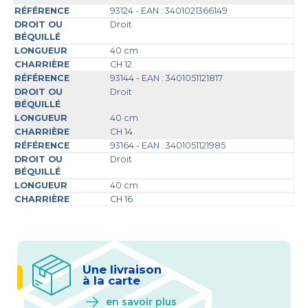
93124 - EAN : 3401021366149
Droit
40 cm
CH 12
93144 - EAN : 3401051121817
Droit
40 cm
CH 14
93164 - EAN : 3401051121985
Droit
40 cm
CH 16
Une livraison
à la carte
en savoir plus