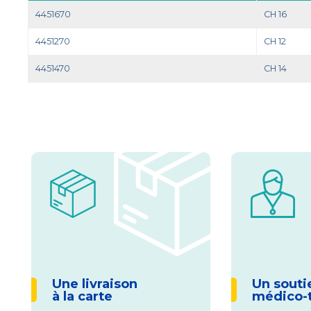
4451670
CH 16
4451270
CH 12
4451470
CH 14
Une livraison
Un souti
à la carte
médico-