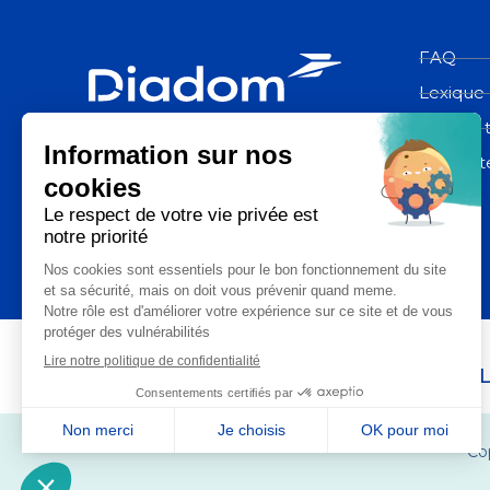
FAQ
Lexique
Espace 
Diadom, une filiale du groupe La
Poste
Contact
La Poste Santé & Autonomie,
un ensemble d’expertises du groupe L
Co