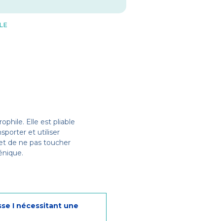
LE
hile. Elle est pliable
sporter et utiliser
met de ne pas toucher
énique.
sse I nécessitant une