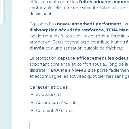
efficacement contre les
fuites urinaires modé
confortable, elle offre une sécurité fiable tout e
de vie actif.
Équipée d’un
noyau absorbant performant
av
d’absorption sécurisée renforcée
,
TENA Men 
rapidement les fuites urinaires et retient l’humidi
protection. Cette technologie contribue à une
sé
élevée
et à une sensation durable de fraîcheur.
La protection
capture efficacement les odeurs
apportant confiance et confort tout au long de la 
discrète,
TENA Men Niveau 2
se porte facilemen
et accompagne les activités quotidiennes sans g
Caractéristiques
27 x 23,6 cm
Absorption : 450 ml.
Contient 20 unités.