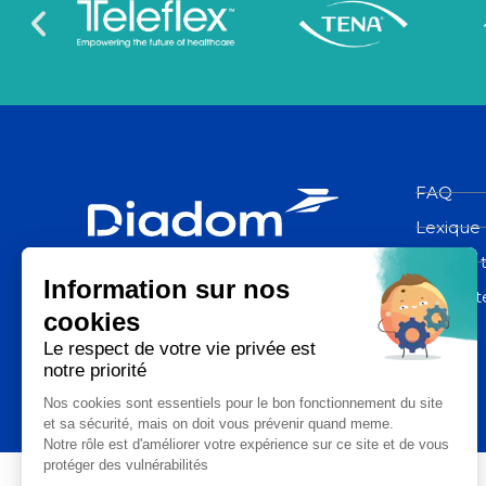
FAQ
Lexique
Espace 
Diadom, une filiale du groupe La
Poste
Contact