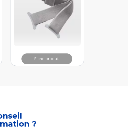
Fiche produit
onseil
rmation ?