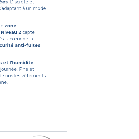
rées
. Discrète et
n s’adaptant à un mode
ec
zone
Niveau 2
capte
té au cœur de la
curité anti-fuites
 et l’humidité
,
journée. Fine et
t sous les vêtements
êne.