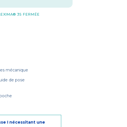
LEXIMA® 3S FERMÉE
èces mécanique
uide de pose
-poche
sse I nécessitant une