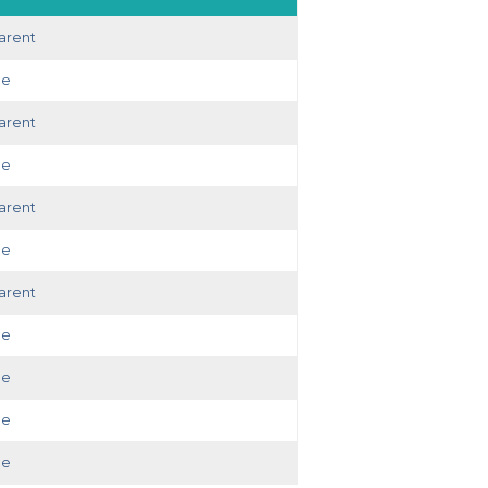
arent
ue
arent
ue
arent
ue
arent
ue
ue
ue
ue