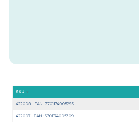
SKU
422008 - EAN : 3701174005293
422007 - EAN : 3701174005309