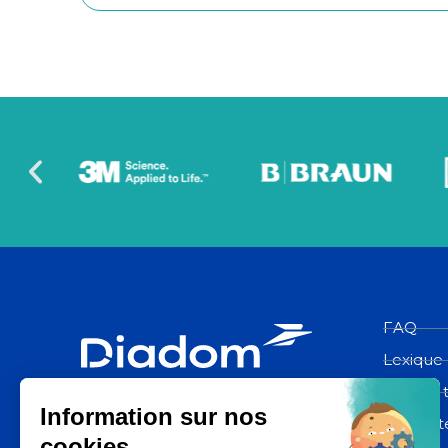
FAQ
Lexique
Espace 
Diadom, une filiale du groupe La
Poste
Contact