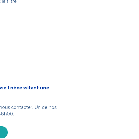
le filtre
sse I nécessitant une
 nous contacter. Un de nos
 48h00.
r