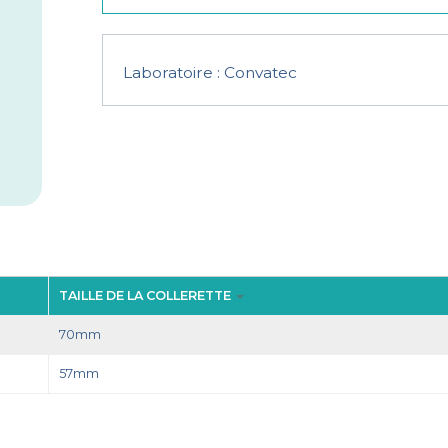
Laboratoire :
Convatec
TAILLE DE LA COLLERETTE
70mm
57mm