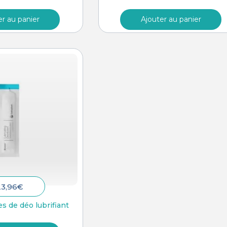
er au panier
Ajouter au panier
23,96
€
s de déo lubrifiant