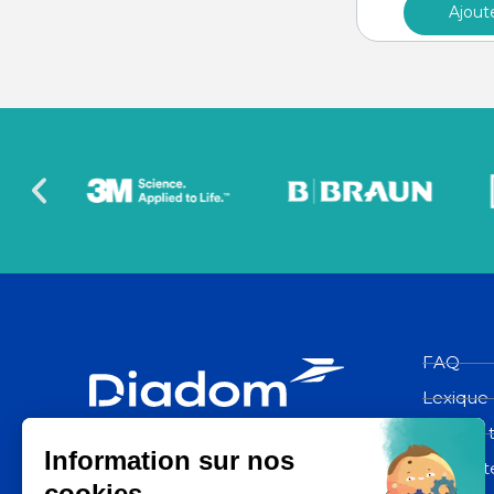
Ajout
FAQ
Lexique
Espace 
Diadom, une filiale du groupe La
Poste
Contact