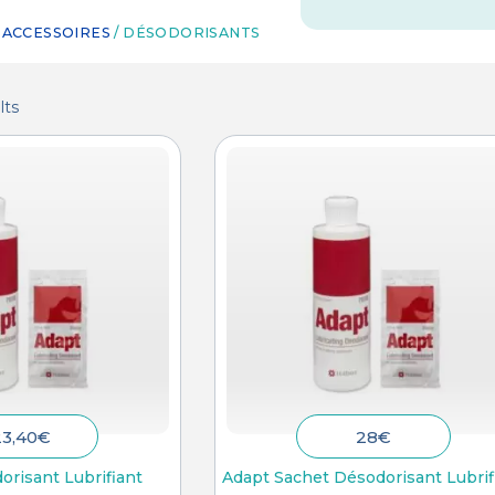
/
ACCESSOIRES
/ DÉSODORISANTS
lts
23,40
€
28
€
orisant Lubrifiant
Adapt Sachet Désodorisant Lubrif