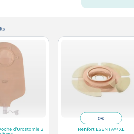
lts
0
€
che d’Urostomie 2
Renfort ESENTA™ XL