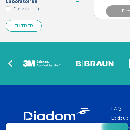
Laboratoires
Convatec
(1)
Fic
FILTRER
FAQ
Lexique
Espace 