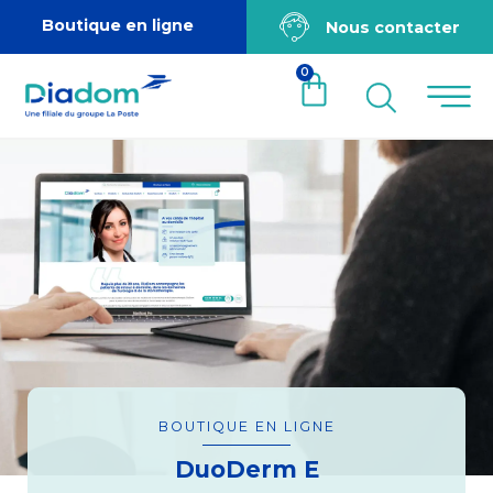
Boutique en ligne
Nous contacter
0
BOUTIQUE EN LIGNE
DuoDerm E