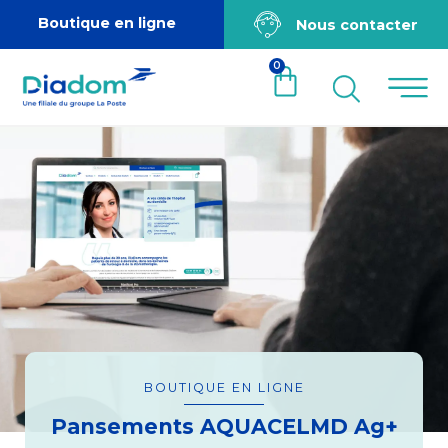
Boutique en ligne
Nous contacter
0
BOUTIQUE EN LIGNE
Pansements AQUACELMD Ag+