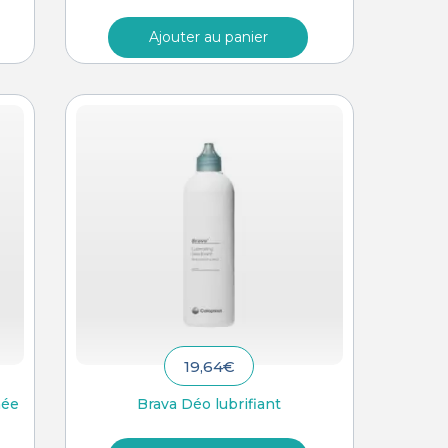
Ajouter au panier
19,64
€
née
Brava Déo lubrifiant