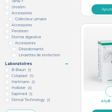
Tensi +
Urostim
Ajout
Accessoires
Collecteur uirnaire
Accessoires
Peristeen
Stomie digestive
Accessoires
Désodorisants
Lingettes de protection
Lingettes de retrait
Laboratoires
Protection de la peau
B-Braun
(1)
Soins de la peau
Coloplast
(7)
Spray de protection
Hartmann
(1)
Poche 1 pièce fermée
Hollister
(3)
Poche 1 pièce haut-débit
Sapimed
(1)
Poche 1 pièce vidable
Stimuli Technology
(1)
Ally® 
Poche 2 pièces fermées
Poche 2 pièces haut-débit