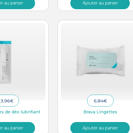
er au panier
Ajouter au panier
23,96
€
6,84
€
s de déo lubrifiant
Brava Lingettes
er au panier
Ajouter au panier