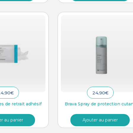
24,90
€
24,90
€
s de retrait adhésif
Brava Spray de protection cuta
er au panier
Ajouter au panier