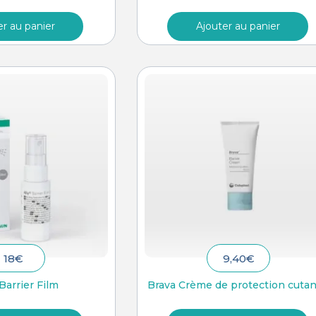
er au panier
Ajouter au panier
18
€
9,40
€
Barrier Film
Brava Crème de protection cuta