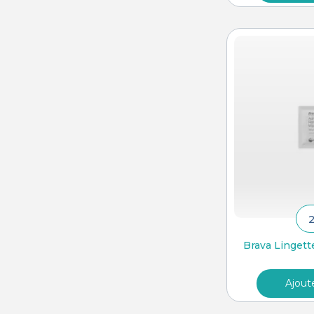
Spray de protection
Poche 1 pièce vidangeable
Poches 1 pièce vidangeable
Poches 2 pièces vidangeables
Supports
Supérieur à 1 L
Brava Lingette
Ajout