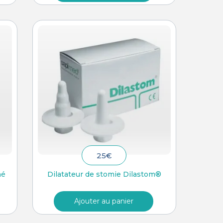
25
€
né
Dilatateur de stomie Dilastom®
Ajouter au panier