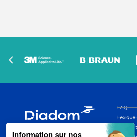
FAQ
Lexique
Espace 
Diadom, une filiale du groupe La
Poste
Contact