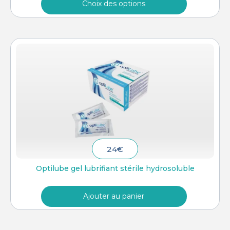
Choix des options
24
€
Optilube gel lubrifiant stérile hydrosoluble
Ajouter au panier