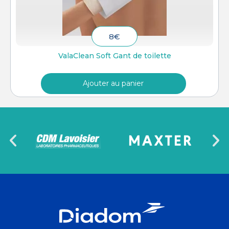
8
€
ValaClean Soft Gant de toilette
Ajouter au panier