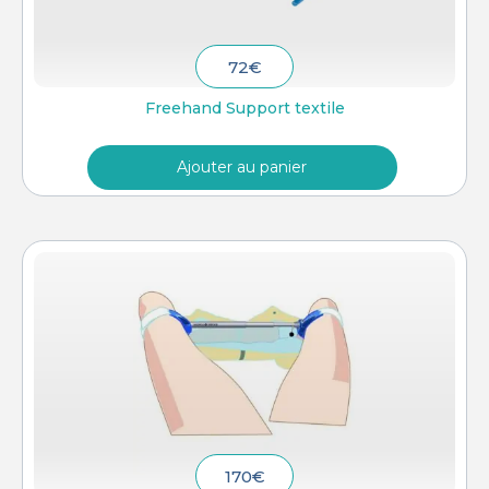
72
€
Freehand Support textile
Ajouter au panier
170
€