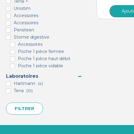
Tensi +
Urostim
Ajout
Accessoires
Accessoires
Peristeen
Stomie digestive
Accessoires
Poche 1 pièce fermée
Poche 1 pièce haut-débit
Poche 1 pièce vidable
Poche 2 pièces fermées
Laboratoires
Poche 2 pièces haut-débit
Hartmann
(4)
Poche 2 pièces vidables
Tena
(10)
Supports
Accessoires
FILTRER
Accessoires
Étuis péniens
Accessoires
Inférieur à 1 L