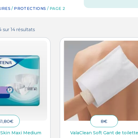
IRES
/
PROTECTIONS
/ PAGE 2
 sur 14 résultats
31,80
€
8
€
oSkin Maxi Medium
ValaClean Soft Gant de toilett